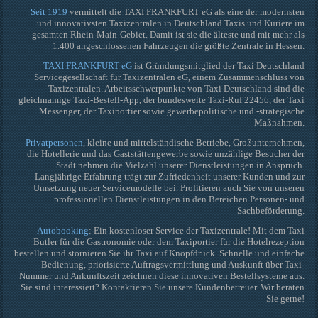
Seit 1919
vermittelt die TAXI FRANKFURT eG als eine der modernsten
und innovativsten Taxizentralen in Deutschland Taxis und Kuriere im
gesamten Rhein-Main-Gebiet. Damit ist sie die älteste und mit mehr als
1.400 angeschlossenen Fahrzeugen die größte Zentrale in Hessen.
TAXI FRANKFURT eG
ist Gründungsmitglied der Taxi Deutschland
Servicegesellschaft für Taxizentralen eG, einem Zusammenschluss von
Taxizentralen. Arbeitsschwerpunkte von Taxi Deutschland sind die
gleichnamige Taxi-Bestell-App, der bundesweite Taxi-Ruf 22456, der Taxi
Messenger, der Taxiportier sowie gewerbepolitische und -strategische
Maßnahmen.
Privatpersonen
, kleine und mittelständische Betriebe, Großunternehmen,
die Hotellerie und das Gaststättengewerbe sowie unzählige Besucher der
Stadt nehmen die Vielzahl unserer Dienstleistungen in Anspruch.
Langjährige Erfahrung trägt zur Zufriedenheit unserer Kunden und zur
Umsetzung neuer Servicemodelle bei. Profitieren auch Sie von unseren
professionellen Dienstleistungen in den Bereichen Personen- und
Sachbeförderung.
Autobooking
: Ein kostenloser Service der Taxizentrale! Mit dem Taxi
Butler für die Gastronomie oder dem Taxiportier für die Hotelrezeption
bestellen und stornieren Sie ihr Taxi auf Knopfdruck. Schnelle und einfache
Bedienung, priorisierte Auftragsvermittlung und Auskunft über Taxi-
Nummer und Ankunftszeit zeichnen diese innovativen Bestellsysteme aus.
Sie sind interessiert? Kontaktieren Sie unsere Kundenbetreuer. Wir beraten
Sie gerne!